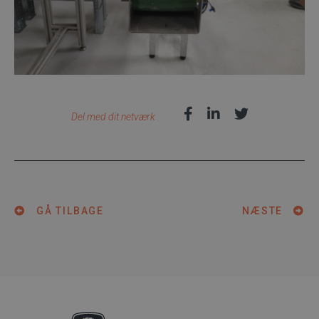
Del med dit netværk
GÅ TILBAGE
NÆSTE