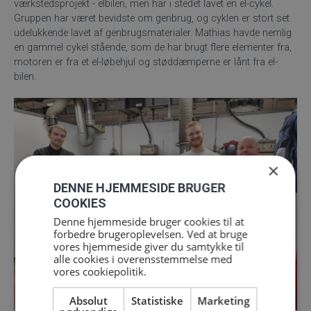
værkstedsprojekt - elbilen, men har i stedet lavet en el-cykel.
Gruppen har været bevidste om genbrug, og cyklen er stort set
udelukkende lavet af genbrugsmaterialer. Mathias havde nemlig
en gammel cykel stående, som de har brugt flere elementer fra,
motoren er fra et el-løbehjul og støddæmperne er lånt fra el-
bilen.
×
DENNE HJEMMESIDE BRUGER
COOKIES
Denne hjemmeside bruger cookies til at
forbedre brugeroplevelsen. Ved at bruge
vores hjemmeside giver du samtykke til
alle cookies i overensstemmelse med
vores cookiepolitik.
Absolut
Statistiske
Marketing