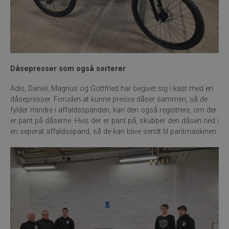
Dåsepresser som også sorterer
Adis, Daniel, Magnus og Gottfried har begivet sig i kast med en
dåsepresser. Foruden at kunne presse dåser sammen, så de
fylder mindre i affaldsspanden, kan den også registrere, om der
er pant på dåserne. Hvis der er pant på, skubber den dåsen ned i
en seperat affaldsspand, så de kan blive sendt til pantmaskinen.