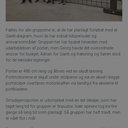
Fælles for alle grupperne er, at de har planlagt forløbet med et
Gantt-diagram, hvori de har indsat tidsperioder og
ansvarsområder. Gruppen her har hjulpet hinanden med
udarbejdelsen af porten, men Georg havde det overordnede
ansvar for budget, Adnan for Gantt og fræsning og Søren stod
for de tekniske tegninger.
Porten er 480 cm lang og åbnes ved en skjult løsning.
Portmotorerne er skjult under stolperne og via en aksel i begge
portstolper overføres motorkraften via tandhjul fra akslerne til
portbladene.
Smedejernsporten er udsmykket med en del detaljer, som har
taget lang tid for gruppen er finpudse. Især spirene tog tre-fire
gange så lang tid som planlagt. Så gruppen har haft travlt, men
er nået flot i mål.