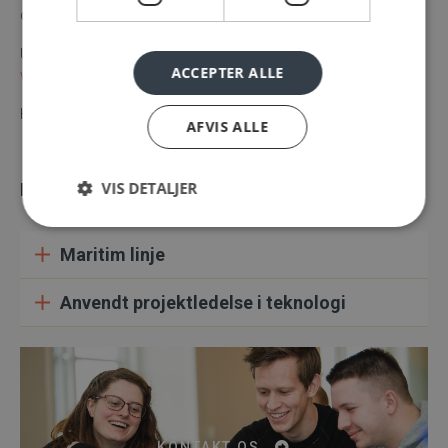
der beskriver uddannelsens forløb netop hos os.
Uddannelsen er SU-berettiget. Læs mere og ansøg om SU på
ACCEPTER ALLE
www.su.dk
Hent flyer om uddannelsen
her
.
AFVIS ALLE
VIS DETALJER
FMS tilbyder 2 valgfagslinjer:
Maritim linje
Anvendt projektledelse i teknologi
KONTAKT OS