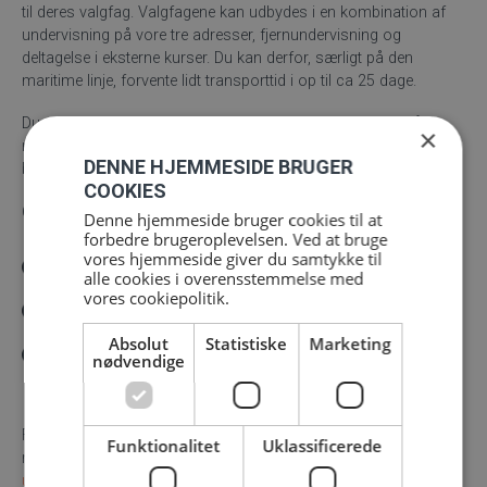
til deres valgfag. Valgfagene kan udbydes i en kombination af
undervisning på vore tre adresser, fjernundervisning og
deltagelse i eksterne kurser. Du kan derfor, særligt på den
maritime linje, forvente lidt transporttid i op til ca 25 dage.
Du afslutter din uddannelse med en professionspraktik på 3
×
måneder, hvor de fleste også vælger at skrive deres
DENNE HJEMMESIDE BRUGER
bachelorprojekt i samarbejde med praktikpladsen.
COOKIES
Opbygning af uddannelsen:
Denne hjemmeside bruger cookies til at
forbedre brugeroplevelsen. Ved at bruge
vores hjemmeside giver du samtykke til
alle cookies i overensstemmelse med
vores cookiepolitik.
Absolut
Statistiske
Marketing
nødvendige
For mere detaljerede oplysninger om indholdet i
Funktionalitet
Uklassificerede
maskinmesteruddannelsen kan du læse
bekendtgørelsen for
uddannelsen
samt
studieordningen, som er gældende på FMS
,