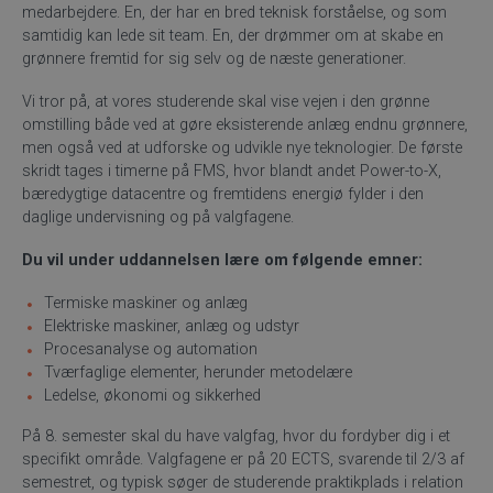
medarbejdere. En, der har en bred teknisk forståelse, og som
samtidig kan lede sit team. En, der drømmer om at skabe en
grønnere fremtid for sig selv og de næste generationer.
Vi tror på, at vores studerende skal vise vejen i den grønne
omstilling både ved at gøre eksisterende anlæg endnu grønnere,
men også ved at udforske og udvikle nye teknologier. De første
skridt tages i timerne på FMS, hvor blandt andet Power-to-X,
bæredygtige datacentre og fremtidens energiø fylder i den
daglige undervisning og på valgfagene.
Du vil under uddannelsen lære om følgende emner:
Termiske maskiner og anlæg
Elektriske maskiner, anlæg og udstyr
Procesanalyse og automation
Tværfaglige elementer, herunder metodelære
Ledelse, økonomi og sikkerhed
På 8. semester skal du have valgfag, hvor du fordyber dig i et
specifikt område. Valgfagene er på 20 ECTS, svarende til 2/3 af
semestret, og typisk søger de studerende praktikplads i relation